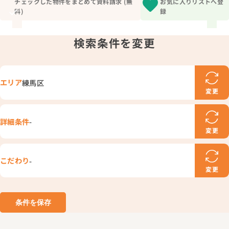
ライフプランニングシュミレーション
チェックした物件をまとめて資料請求 (無
お気に入りリストへ登
実録！マンガで分かる！住宅ローン神ワザ10
お住まい探し応援キャンペーン
会社情報 TOP
料)
録
生涯無料！FP相談サービス
その他のイベント
会社概要
1分簡単！
住宅ローン安全確認シート
代表メッセージ
来店予約
お仕事帰りの相談会
検索条件を変更
選ばれている理由
住宅購入とお金の本をプレゼント
スタッフ紹介
お住まい探しにFPが必要な理由
お問い合わせ
エリア
練馬区
変更
詳細条件
-
変更
こだわり
-
変更
条件を保存