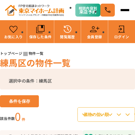
相談内容別
来店予約
お気に入り
保存した条件
閲覧履歴
会員登録
ログイン
会員登録
トップページ
物件一覧
練馬区の物件一覧
物件検索
駅・路線から探す
エリアから探す
選択中の条件：練馬区
こだわりから探す
未公開物件の探し方
未公開物件の探し方 TOP
すまいのお金に関する8つのサービス
条件を保存
未公開物件を知っていますか？
すまいのお金に関する8つのサービス TOP
マンガで分かる住宅購入 全30話
0
未公開物件が集まる三つの理由
12銀行住宅ローン比較パッケージ
マンガで分かる住宅購入 全30話 TOP
イベント・お知らせ
該当件数
件
未公開物件の情報を見るためには
はじめの一歩セミナー
実録！漫画で分かる住宅ローンが通らない理由
イベント・お知らせ TOP
住宅購入とお金の本
会員登録メリット
ファイナンシャルプランナー個別相談会
マンガでわかる意外な後悔10
物件見学ツアー
住宅購入とお金の本 TOP
会社情報